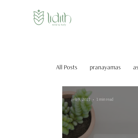
All Posts
pranayamas
a
Feb 9, 2021
1 min read