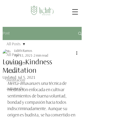
Post
All Posts
Lidith Ramos
All Posts
Apr 11, 2021
2 min read
Loving-Kindness
pranayamas
Meditation
asanas
Updated:
Jul 5, 2021
meditación
Metta-Bhavana
 es una técnica de 
autoayuda
meditación enfocada en cultivar 
sentimientos de buena voluntad, 
bondad y compasión hacia todos 
indiscriminadamente. Aunque su 
origen es budista, se ha convertido en 