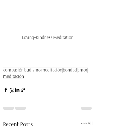
Loving-Kindness Meditation
compasión
budismo
meditación
bondad
amor
meditación
See All
Recent Posts